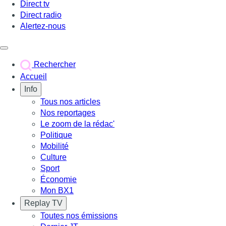
Direct tv
Direct radio
Alertez-nous
Déclencher le menu
Rechercher
Accueil
Info
Tous nos articles
Nos reportages
Le zoom de la rédac'
Politique
Mobilité
Culture
Sport
Économie
Mon BX1
Replay TV
Toutes nos émissions