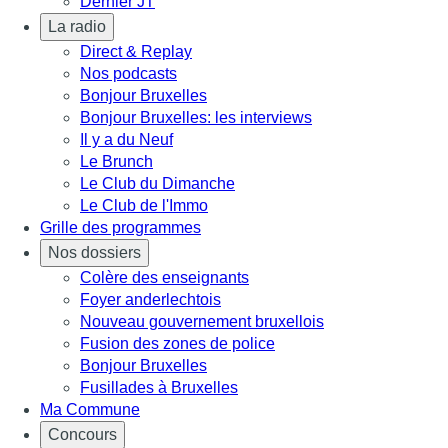
Dernier JT
La radio
Direct & Replay
Nos podcasts
Bonjour Bruxelles
Bonjour Bruxelles: les interviews
Il y a du Neuf
Le Brunch
Le Club du Dimanche
Le Club de l'Immo
Grille des programmes
Nos dossiers
Colère des enseignants
Foyer anderlechtois
Nouveau gouvernement bruxellois
Fusion des zones de police
Bonjour Bruxelles
Fusillades à Bruxelles
Ma Commune
Concours