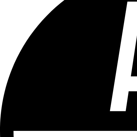
Tous les âges
Aucun contenu préjudiciable.
Plus d'explications sur ce classement
ÉMISSION
Hockey sur gazon - DH Dames
Partager l'émission
Facebook
Twitter
WhatsApp
Share