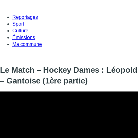
Reportages
Sport
Culture
Émissions
Ma commune
Le Match – Hockey Dames : Léopold
– Gantoise (1ère partie)
Informations
DIFFUSION
05 octobre 2025 de 11:55 à 12:30
SIGNALÉTIQUE