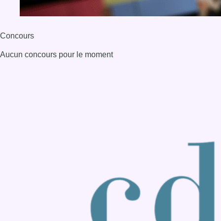
Back to top
Consulter page Instagram
Consulter page Facebook
Consulter Youtube
Consulter TikTok
Nous rejoindre sur Whatsapp
S'abonner à notre newsletter
Connaître BX1
Publicité
Offres d'emploi