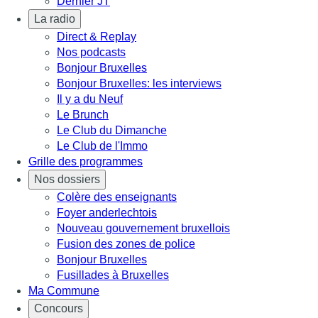
Dernier JT
La radio
Direct & Replay
Nos podcasts
Bonjour Bruxelles
Bonjour Bruxelles: les interviews
Il y a du Neuf
Le Brunch
Le Club du Dimanche
Le Club de l'Immo
Grille des programmes
Nos dossiers
Colère des enseignants
Foyer anderlechtois
Nouveau gouvernement bruxellois
Fusion des zones de police
Bonjour Bruxelles
Fusillades à Bruxelles
Ma Commune
Concours