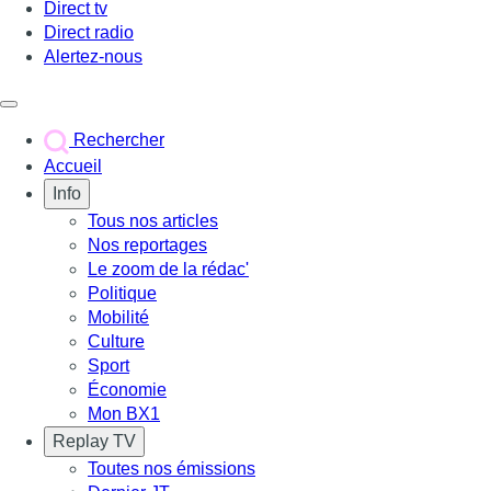
Direct tv
Direct radio
Alertez-nous
Déclencher le menu
Rechercher
Accueil
Info
Tous nos articles
Nos reportages
Le zoom de la rédac'
Politique
Mobilité
Culture
Sport
Économie
Mon BX1
Replay TV
Toutes nos émissions