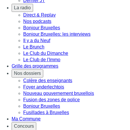
Dernier JT
La radio
Direct & Replay
Nos podcasts
Bonjour Bruxelles
Bonjour Bruxelles: les interviews
Il y a du Neuf
Le Brunch
Le Club du Dimanche
Le Club de l'Immo
Grille des programmes
Nos dossiers
Colère des enseignants
Foyer anderlechtois
Nouveau gouvernement bruxellois
Fusion des zones de police
Bonjour Bruxelles
Fusillades à Bruxelles
Ma Commune
Concours