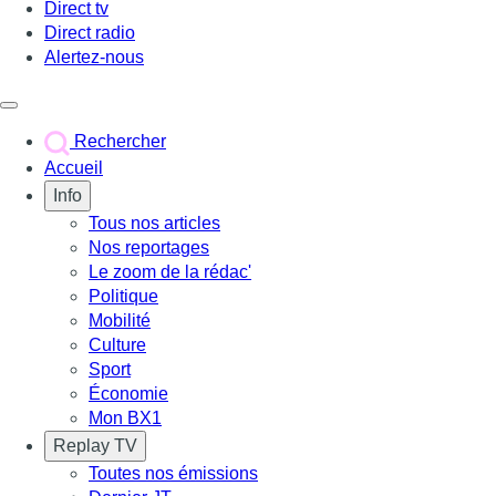
Direct tv
Direct radio
Alertez-nous
Déclencher le menu
Rechercher
Accueil
Info
Tous nos articles
Nos reportages
Le zoom de la rédac'
Politique
Mobilité
Culture
Sport
Économie
Mon BX1
Replay TV
Toutes nos émissions