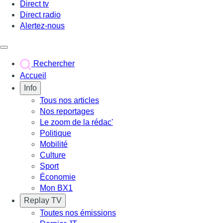
Direct tv
Direct radio
Alertez-nous
Déclencher le menu
Rechercher
Accueil
Info
Tous nos articles
Nos reportages
Le zoom de la rédac'
Politique
Mobilité
Culture
Sport
Économie
Mon BX1
Replay TV
Toutes nos émissions