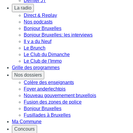
Dernier JT
La radio
Direct & Replay
Nos podcasts
Bonjour Bruxelles
Bonjour Bruxelles: les interviews
Il y a du Neuf
Le Brunch
Le Club du Dimanche
Le Club de l'Immo
Grille des programmes
Nos dossiers
Colère des enseignants
Foyer anderlechtois
Nouveau gouvernement bruxellois
Fusion des zones de police
Bonjour Bruxelles
Fusillades à Bruxelles
Ma Commune
Concours