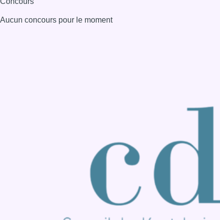
Consulter page Instagram
Consulter page Facebook
Consulter Youtube
Consulter TikTok
Nous rejoindre sur Whatsapp
S'abonner à notre newsletter
Connaître BX1
Publicité
Offres d'emploi
Contact
Mentions légales
Politique de cookies (UE)