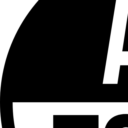
Tous les âges
Aucun contenu préjudiciable.
Plus d'explications sur ce classement
ÉMISSION
Le 18h
Partager l'émission
Facebook
Twitter
WhatsApp
Share