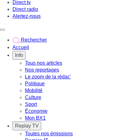
Direct tv
Direct radio
Alertez-nous
Déclencher le menu
Rechercher
Accueil
Info
Tous nos articles
Nos reportages
Le zoom de la rédac'
Politique
Mobilité
Culture
Sport
Économie
Mon BX1
Replay TV
Toutes nos émissions