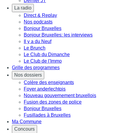
Dernier JT
La radio
Direct & Replay
Nos podcasts
Bonjour Bruxelles
Bonjour Bruxelles: les interviews
Il y a du Neuf
Le Brunch
Le Club du Dimanche
Le Club de l'Immo
Grille des programmes
Nos dossiers
Colère des enseignants
Foyer anderlechtois
Nouveau gouvernement bruxellois
Fusion des zones de police
Bonjour Bruxelles
Fusillades à Bruxelles
Ma Commune
Concours