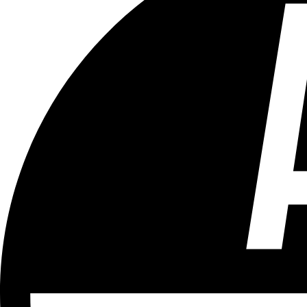
Tous les âges
Aucun contenu préjudiciable.
Plus d'explications sur ce classement
ÉMISSION
Elections 2024
Partager l'émission
Facebook
Twitter
WhatsApp
Share