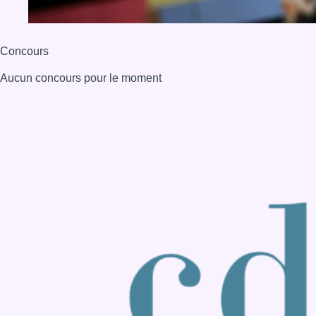
Back to top
Consulter page Instagram
Consulter page Facebook
Consulter Youtube
Consulter TikTok
Nous rejoindre sur Whatsapp
S'abonner à notre newsletter
Connaître BX1
Publicité
Offres d'emploi