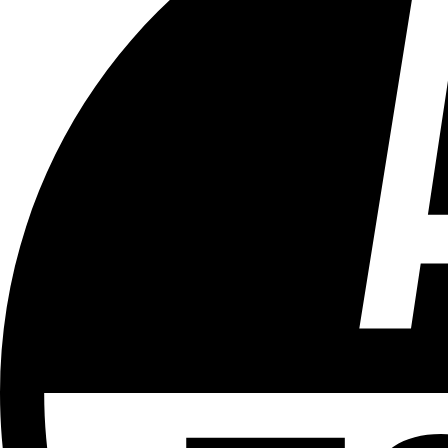
Tous les âges
Aucun contenu préjudiciable.
Plus d'explications sur ce classement
ÉMISSION
Le 18h
Partager l'émission
Facebook
Twitter
WhatsApp
Share