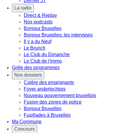
Dernier JT
La radio
Direct & Replay
Nos podcasts
Bonjour Bruxelles
Bonjour Bruxelles: les interviews
Il y a du Neuf
Le Brunch
Le Club du Dimanche
Le Club de l'Immo
Grille des programmes
Nos dossiers
Colère des enseignants
Foyer anderlechtois
Nouveau gouvernement bruxellois
Fusion des zones de police
Bonjour Bruxelles
Fusillades à Bruxelles
Ma Commune
Concours