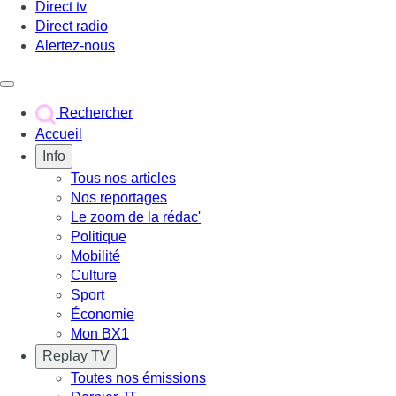
Direct tv
Direct radio
Alertez-nous
Déclencher le menu
Rechercher
Accueil
Info
Tous nos articles
Nos reportages
Le zoom de la rédac'
Politique
Mobilité
Culture
Sport
Économie
Mon BX1
Replay TV
Toutes nos émissions