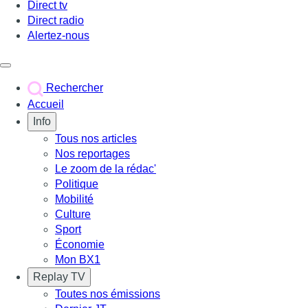
Direct tv
Direct radio
Alertez-nous
Déclencher le menu
Rechercher
Accueil
Info
Tous nos articles
Nos reportages
Le zoom de la rédac'
Politique
Mobilité
Culture
Sport
Économie
Mon BX1
Replay TV
Toutes nos émissions