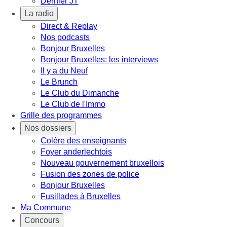
Dernier JT
La radio
Direct & Replay
Nos podcasts
Bonjour Bruxelles
Bonjour Bruxelles: les interviews
Il y a du Neuf
Le Brunch
Le Club du Dimanche
Le Club de l'Immo
Grille des programmes
Nos dossiers
Colère des enseignants
Foyer anderlechtois
Nouveau gouvernement bruxellois
Fusion des zones de police
Bonjour Bruxelles
Fusillades à Bruxelles
Ma Commune
Concours