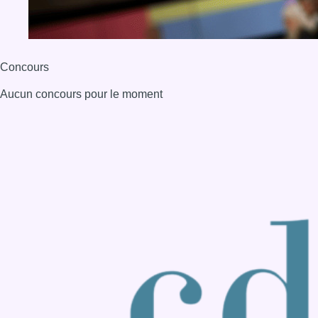
Back to top
Consulter page Instagram
Consulter page Facebook
Consulter Youtube
Consulter TikTok
Nous rejoindre sur Whatsapp
S'abonner à notre newsletter
Connaître BX1
Publicité