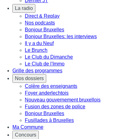
Dernier JT
La radio
Direct & Replay
Nos podcasts
Bonjour Bruxelles
Bonjour Bruxelles: les interviews
Il y a du Neuf
Le Brunch
Le Club du Dimanche
Le Club de l'Immo
Grille des programmes
Nos dossiers
Colère des enseignants
Foyer anderlechtois
Nouveau gouvernement bruxellois
Fusion des zones de police
Bonjour Bruxelles
Fusillades à Bruxelles
Ma Commune
Concours