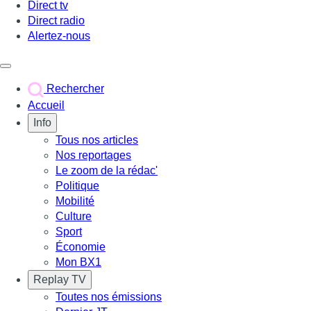
Direct tv
Direct radio
Alertez-nous
Déclencher le menu
Rechercher
Accueil
Info
Tous nos articles
Nos reportages
Le zoom de la rédac'
Politique
Mobilité
Culture
Sport
Économie
Mon BX1
Replay TV
Toutes nos émissions