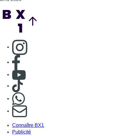
Back to top
Consulter page Instagram
Consulter page Facebook
Consulter Youtube
Consulter TikTok
Nous rejoindre sur Whatsapp
S'abonner à notre newsletter
Connaître BX1
Publicité