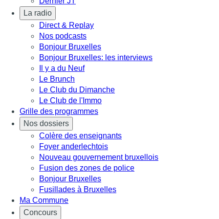
Dernier JT
La radio
Direct & Replay
Nos podcasts
Bonjour Bruxelles
Bonjour Bruxelles: les interviews
Il y a du Neuf
Le Brunch
Le Club du Dimanche
Le Club de l'Immo
Grille des programmes
Nos dossiers
Colère des enseignants
Foyer anderlechtois
Nouveau gouvernement bruxellois
Fusion des zones de police
Bonjour Bruxelles
Fusillades à Bruxelles
Ma Commune
Concours