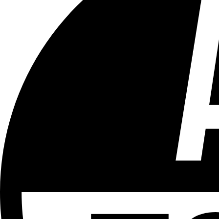
Tous les âges
Aucun contenu préjudiciable.
Plus d'explications sur ce classement
ÉMISSION
Le 18h
Partager l'émission
Facebook
Twitter
WhatsApp
Share