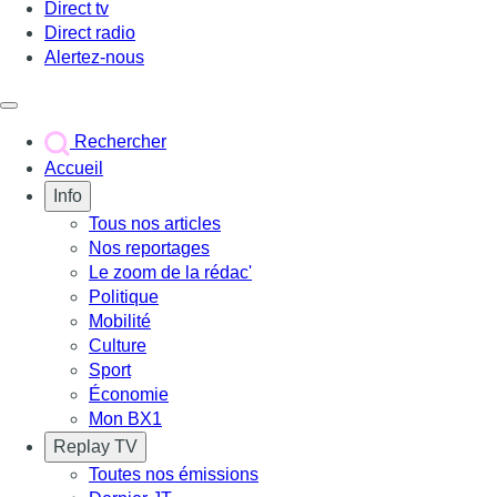
Direct tv
Direct radio
Alertez-nous
Déclencher le menu
Rechercher
Accueil
Info
Tous nos articles
Nos reportages
Le zoom de la rédac'
Politique
Mobilité
Culture
Sport
Économie
Mon BX1
Replay TV
Toutes nos émissions