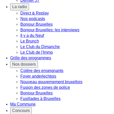
Dernier JT
La radio
Direct & Replay
Nos podcasts
Bonjour Bruxelles
Bonjour Bruxelles: les interviews
Il y a du Neuf
Le Brunch
Le Club du Dimanche
Le Club de l'Immo
Grille des programmes
Nos dossiers
Colère des enseignants
Foyer anderlechtois
Nouveau gouvernement bruxellois
Fusion des zones de police
Bonjour Bruxelles
Fusillades à Bruxelles
Ma Commune
Concours