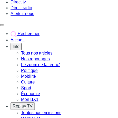
Direct tv
Direct radio
Alertez-nous
Déclencher le menu
Rechercher
Accueil
Info
Tous nos articles
Nos reportages
Le zoom de la rédac'
Politique
Mobilité
Culture
Sport
Économie
Mon BX1
Replay TV
Toutes nos émissions