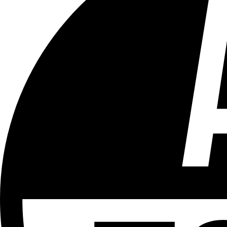
Tous les âges
Aucun contenu préjudiciable.
Plus d'explications sur ce classement
ÉMISSION
Le 18h
Partager l'émission
Facebook
Twitter
WhatsApp
Share