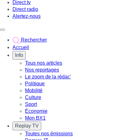
Direct tv
Direct radio
Alertez-nous
Déclencher le menu
Rechercher
Accueil
Info
Tous nos articles
Nos reportages
Le zoom de la rédac'
Politique
Mobilité
Culture
Sport
Économie
Mon BX1
Replay TV
Toutes nos émissions