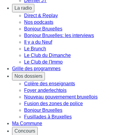
Dernier JT
La radio
Direct & Replay
Nos podcasts
Bonjour Bruxelles
Bonjour Bruxelles: les interviews
Il y a du Neuf
Le Brunch
Le Club du Dimanche
Le Club de l'Immo
Grille des programmes
Nos dossiers
Colère des enseignants
Foyer anderlechtois
Nouveau gouvernement bruxellois
Fusion des zones de police
Bonjour Bruxelles
Fusillades à Bruxelles
Ma Commune
Concours