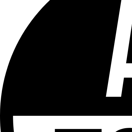
Tous les âges
Aucun contenu préjudiciable.
Plus d'explications sur ce classement
ÉMISSION
Le 18h
Partager l'émission
Facebook
Twitter
WhatsApp
Share