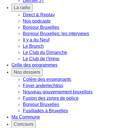
Dernier JT
La radio
Direct & Replay
Nos podcasts
Bonjour Bruxelles
Bonjour Bruxelles: les interviews
Il y a du Neuf
Le Brunch
Le Club du Dimanche
Le Club de l'Immo
Grille des programmes
Nos dossiers
Colère des enseignants
Foyer anderlechtois
Nouveau gouvernement bruxellois
Fusion des zones de police
Bonjour Bruxelles
Fusillades à Bruxelles
Ma Commune
Concours