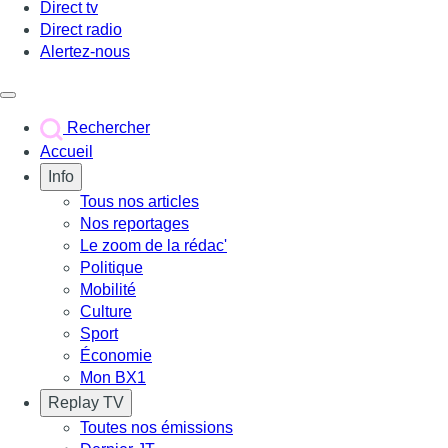
Direct tv
Direct radio
Alertez-nous
Déclencher le menu
Rechercher
Accueil
Info
Tous nos articles
Nos reportages
Le zoom de la rédac'
Politique
Mobilité
Culture
Sport
Économie
Mon BX1
Replay TV
Toutes nos émissions