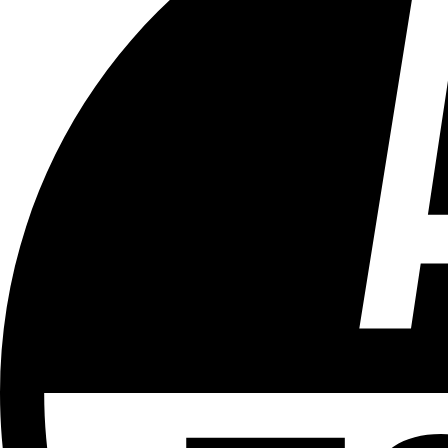
Tous les âges
Aucun contenu préjudiciable.
Plus d'explications sur ce classement
ÉMISSION
Le 18h
Partager l'émission
Facebook
Twitter
WhatsApp
Share