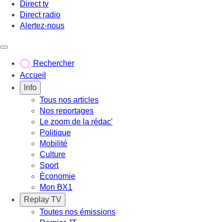
Direct tv
Direct radio
Alertez-nous
Déclencher le menu
Rechercher
Accueil
Info
Tous nos articles
Nos reportages
Le zoom de la rédac'
Politique
Mobilité
Culture
Sport
Économie
Mon BX1
Replay TV
Toutes nos émissions