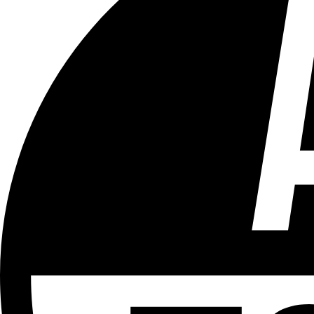
Tous les âges
Aucun contenu préjudiciable.
Plus d'explications sur ce classement
ÉMISSION
Le 18h
Partager l'émission
Facebook
Twitter
WhatsApp
Share