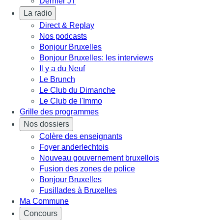
Dernier JT
La radio
Direct & Replay
Nos podcasts
Bonjour Bruxelles
Bonjour Bruxelles: les interviews
Il y a du Neuf
Le Brunch
Le Club du Dimanche
Le Club de l'Immo
Grille des programmes
Nos dossiers
Colère des enseignants
Foyer anderlechtois
Nouveau gouvernement bruxellois
Fusion des zones de police
Bonjour Bruxelles
Fusillades à Bruxelles
Ma Commune
Concours