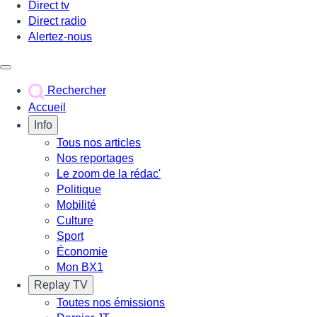
Direct tv
Direct radio
Alertez-nous
Déclencher le menu
Rechercher
Accueil
Info
Tous nos articles
Nos reportages
Le zoom de la rédac'
Politique
Mobilité
Culture
Sport
Économie
Mon BX1
Replay TV
Toutes nos émissions