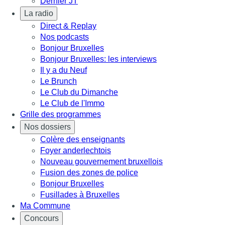
Dernier JT
La radio
Direct & Replay
Nos podcasts
Bonjour Bruxelles
Bonjour Bruxelles: les interviews
Il y a du Neuf
Le Brunch
Le Club du Dimanche
Le Club de l'Immo
Grille des programmes
Nos dossiers
Colère des enseignants
Foyer anderlechtois
Nouveau gouvernement bruxellois
Fusion des zones de police
Bonjour Bruxelles
Fusillades à Bruxelles
Ma Commune
Concours