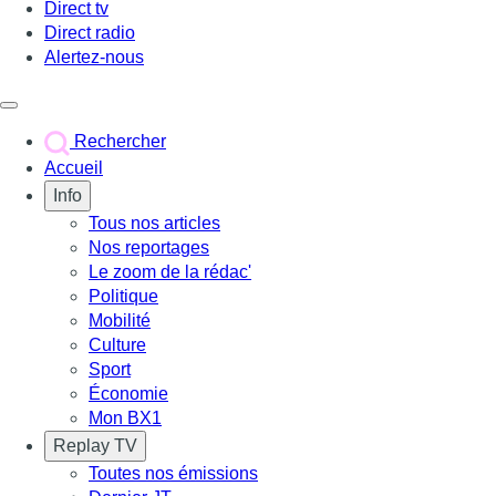
Direct tv
Direct radio
Alertez-nous
Déclencher le menu
Rechercher
Accueil
Info
Tous nos articles
Nos reportages
Le zoom de la rédac'
Politique
Mobilité
Culture
Sport
Économie
Mon BX1
Replay TV
Toutes nos émissions