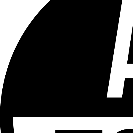
Tous les âges
Aucun contenu préjudiciable.
Plus d'explications sur ce classement
ÉMISSION
Le 18h
Partager l'émission
Facebook
Twitter
WhatsApp
Share