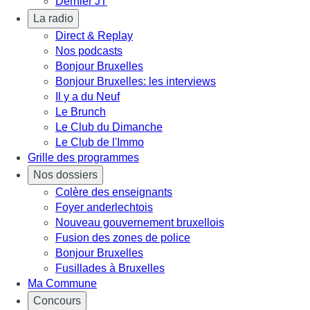
Dernier JT
La radio
Direct & Replay
Nos podcasts
Bonjour Bruxelles
Bonjour Bruxelles: les interviews
Il y a du Neuf
Le Brunch
Le Club du Dimanche
Le Club de l'Immo
Grille des programmes
Nos dossiers
Colère des enseignants
Foyer anderlechtois
Nouveau gouvernement bruxellois
Fusion des zones de police
Bonjour Bruxelles
Fusillades à Bruxelles
Ma Commune
Concours