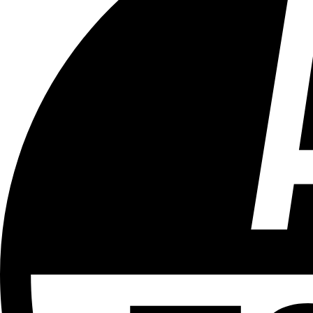
Tous les âges
Aucun contenu préjudiciable.
Plus d'explications sur ce classement
ÉMISSION
Le 18h
Partager l'émission
Facebook
Twitter
WhatsApp
Share