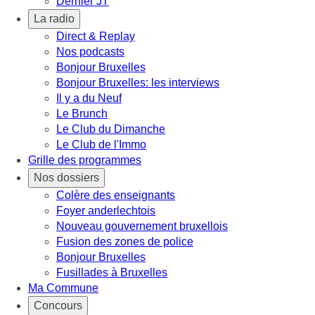
Dernier JT
La radio
Direct & Replay
Nos podcasts
Bonjour Bruxelles
Bonjour Bruxelles: les interviews
Il y a du Neuf
Le Brunch
Le Club du Dimanche
Le Club de l'Immo
Grille des programmes
Nos dossiers
Colère des enseignants
Foyer anderlechtois
Nouveau gouvernement bruxellois
Fusion des zones de police
Bonjour Bruxelles
Fusillades à Bruxelles
Ma Commune
Concours