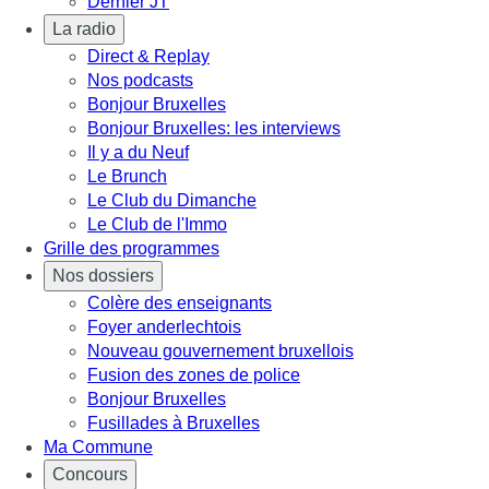
Dernier JT
La radio
Direct & Replay
Nos podcasts
Bonjour Bruxelles
Bonjour Bruxelles: les interviews
Il y a du Neuf
Le Brunch
Le Club du Dimanche
Le Club de l'Immo
Grille des programmes
Nos dossiers
Colère des enseignants
Foyer anderlechtois
Nouveau gouvernement bruxellois
Fusion des zones de police
Bonjour Bruxelles
Fusillades à Bruxelles
Ma Commune
Concours