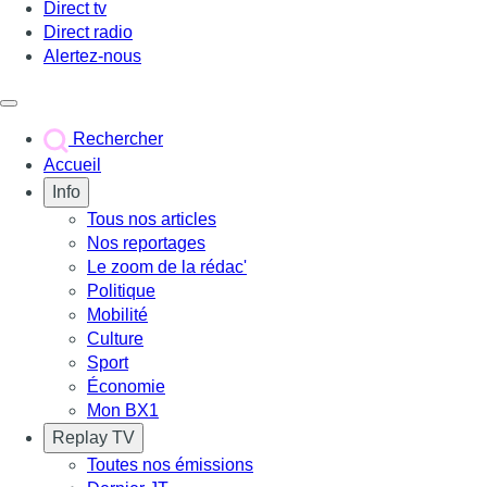
Direct tv
Direct radio
Alertez-nous
Déclencher le menu
Rechercher
Accueil
Info
Tous nos articles
Nos reportages
Le zoom de la rédac'
Politique
Mobilité
Culture
Sport
Économie
Mon BX1
Replay TV
Toutes nos émissions