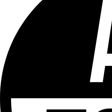
Tous les âges
Aucun contenu préjudiciable.
Plus d'explications sur ce classement
ÉMISSION
Le 18h
Partager l'émission
Facebook
Twitter
WhatsApp
Share