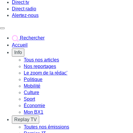
Direct tv
Direct radio
Alertez-nous
Déclencher le menu
Rechercher
Accueil
Info
Tous nos articles
Nos reportages
Le zoom de la rédac'
Politique
Mobilité
Culture
Sport
Économie
Mon BX1
Replay TV
Toutes nos émissions