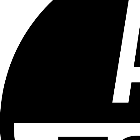
Tous les âges
Aucun contenu préjudiciable.
Plus d'explications sur ce classement
ÉMISSION
Le 18h
Partager l'émission
Facebook
Twitter
WhatsApp
Share