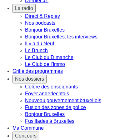
Dernier JT
La radio
Direct & Replay
Nos podcasts
Bonjour Bruxelles
Bonjour Bruxelles: les interviews
Il y a du Neuf
Le Brunch
Le Club du Dimanche
Le Club de l'Immo
Grille des programmes
Nos dossiers
Colère des enseignants
Foyer anderlechtois
Nouveau gouvernement bruxellois
Fusion des zones de police
Bonjour Bruxelles
Fusillades à Bruxelles
Ma Commune
Concours