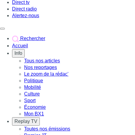
Direct tv
Direct radio
Alertez-nous
Déclencher le menu
Rechercher
Accueil
Info
Tous nos articles
Nos reportages
Le zoom de la rédac'
Politique
Mobilité
Culture
Sport
Économie
Mon BX1
Replay TV
Toutes nos émissions