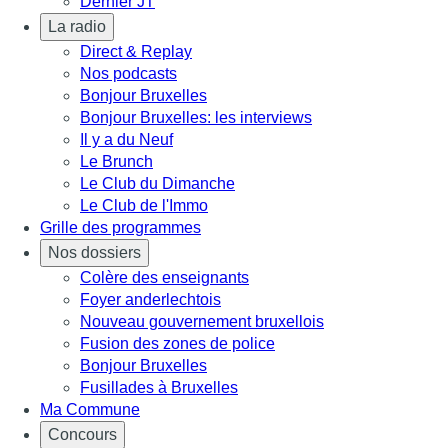
Dernier JT
La radio
Direct & Replay
Nos podcasts
Bonjour Bruxelles
Bonjour Bruxelles: les interviews
Il y a du Neuf
Le Brunch
Le Club du Dimanche
Le Club de l'Immo
Grille des programmes
Nos dossiers
Colère des enseignants
Foyer anderlechtois
Nouveau gouvernement bruxellois
Fusion des zones de police
Bonjour Bruxelles
Fusillades à Bruxelles
Ma Commune
Concours