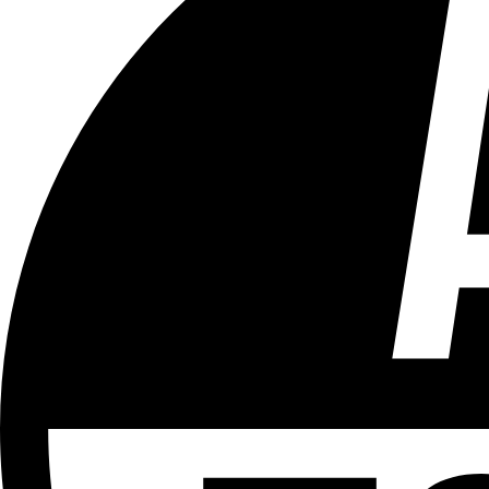
Tous les âges
Aucun contenu préjudiciable.
Plus d'explications sur ce classement
ÉMISSION
Le 18h
Partager l'émission
Facebook
Twitter
WhatsApp
Share