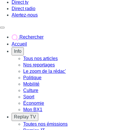
Direct tv
Direct radio
Alertez-nous
Déclencher le menu
Rechercher
Accueil
Info
Tous nos articles
Nos reportages
Le zoom de la rédac'
Politique
Mobilité
Culture
Sport
Économie
Mon BX1
Replay TV
Toutes nos émissions