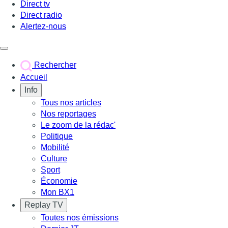
Direct tv
Direct radio
Alertez-nous
Déclencher le menu
Rechercher
Accueil
Info
Tous nos articles
Nos reportages
Le zoom de la rédac'
Politique
Mobilité
Culture
Sport
Économie
Mon BX1
Replay TV
Toutes nos émissions