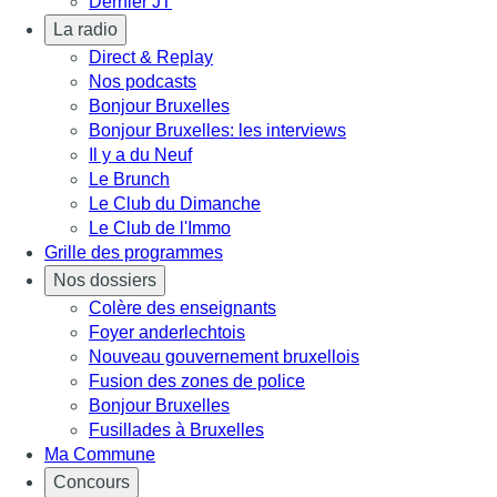
Dernier JT
La radio
Direct & Replay
Nos podcasts
Bonjour Bruxelles
Bonjour Bruxelles: les interviews
Il y a du Neuf
Le Brunch
Le Club du Dimanche
Le Club de l'Immo
Grille des programmes
Nos dossiers
Colère des enseignants
Foyer anderlechtois
Nouveau gouvernement bruxellois
Fusion des zones de police
Bonjour Bruxelles
Fusillades à Bruxelles
Ma Commune
Concours