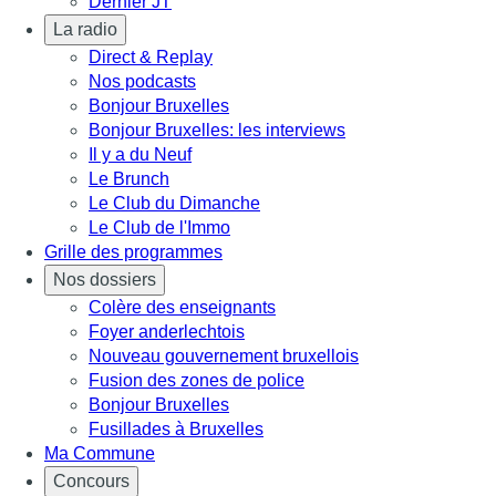
Dernier JT
La radio
Direct & Replay
Nos podcasts
Bonjour Bruxelles
Bonjour Bruxelles: les interviews
Il y a du Neuf
Le Brunch
Le Club du Dimanche
Le Club de l'Immo
Grille des programmes
Nos dossiers
Colère des enseignants
Foyer anderlechtois
Nouveau gouvernement bruxellois
Fusion des zones de police
Bonjour Bruxelles
Fusillades à Bruxelles
Ma Commune
Concours