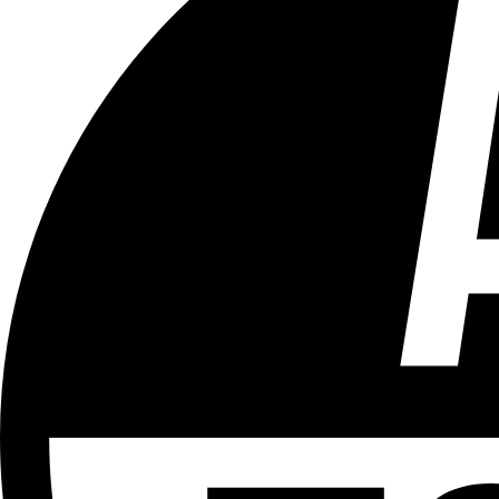
Tous les âges
Aucun contenu préjudiciable.
Plus d'explications sur ce classement
ÉMISSION
Le 18h
Partager l'émission
Facebook
Twitter
WhatsApp
Share