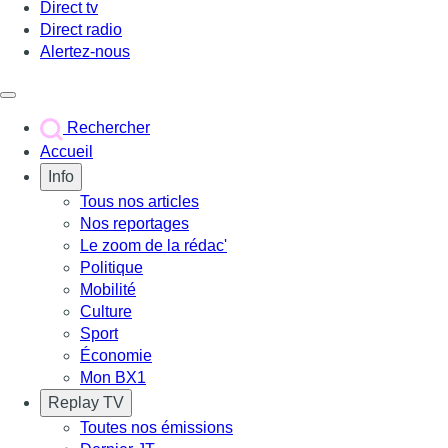
Direct tv
Direct radio
Alertez-nous
Déclencher le menu
Rechercher
Accueil
Info
Tous nos articles
Nos reportages
Le zoom de la rédac'
Politique
Mobilité
Culture
Sport
Économie
Mon BX1
Replay TV
Toutes nos émissions