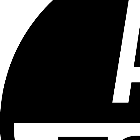
Tous les âges
Aucun contenu préjudiciable.
Plus d'explications sur ce classement
ÉMISSION
Le 18h
Partager l'émission
Facebook
Twitter
WhatsApp
Share