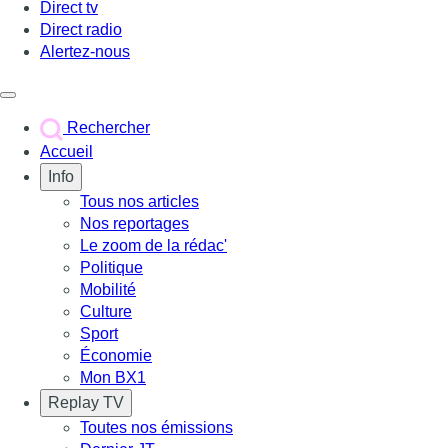
Direct tv
Direct radio
Alertez-nous
Déclencher le menu
Rechercher
Accueil
Info
Tous nos articles
Nos reportages
Le zoom de la rédac'
Politique
Mobilité
Culture
Sport
Économie
Mon BX1
Replay TV
Toutes nos émissions