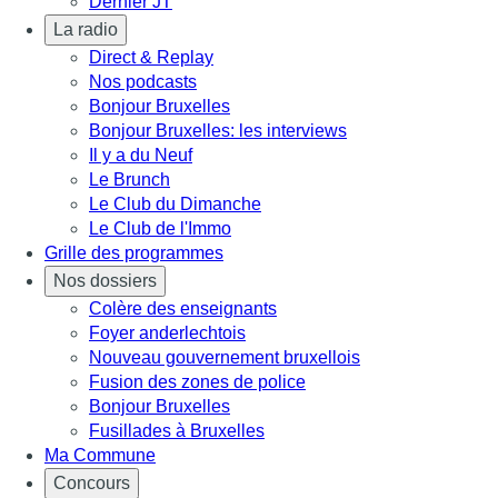
Dernier JT
La radio
Direct & Replay
Nos podcasts
Bonjour Bruxelles
Bonjour Bruxelles: les interviews
Il y a du Neuf
Le Brunch
Le Club du Dimanche
Le Club de l'Immo
Grille des programmes
Nos dossiers
Colère des enseignants
Foyer anderlechtois
Nouveau gouvernement bruxellois
Fusion des zones de police
Bonjour Bruxelles
Fusillades à Bruxelles
Ma Commune
Concours