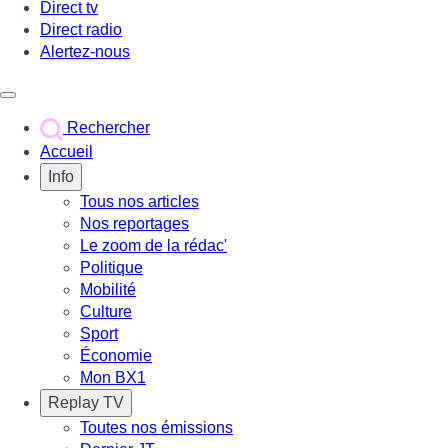
Direct tv
Direct radio
Alertez-nous
Déclencher le menu
Rechercher
Accueil
Info
Tous nos articles
Nos reportages
Le zoom de la rédac'
Politique
Mobilité
Culture
Sport
Économie
Mon BX1
Replay TV
Toutes nos émissions