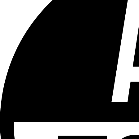
Tous les âges
Aucun contenu préjudiciable.
Plus d'explications sur ce classement
ÉMISSION
Le 18h
Partager l'émission
Facebook
Twitter
WhatsApp
Share