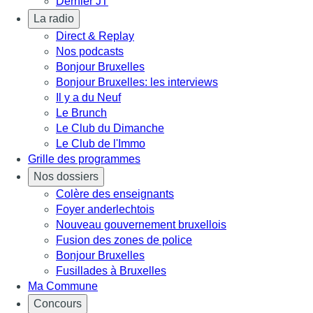
Dernier JT
La radio
Direct & Replay
Nos podcasts
Bonjour Bruxelles
Bonjour Bruxelles: les interviews
Il y a du Neuf
Le Brunch
Le Club du Dimanche
Le Club de l'Immo
Grille des programmes
Nos dossiers
Colère des enseignants
Foyer anderlechtois
Nouveau gouvernement bruxellois
Fusion des zones de police
Bonjour Bruxelles
Fusillades à Bruxelles
Ma Commune
Concours