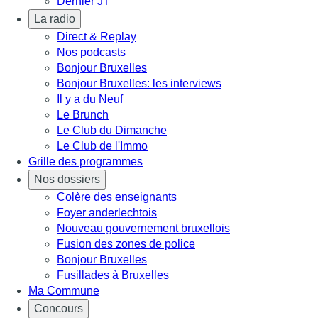
Dernier JT
La radio
Direct & Replay
Nos podcasts
Bonjour Bruxelles
Bonjour Bruxelles: les interviews
Il y a du Neuf
Le Brunch
Le Club du Dimanche
Le Club de l'Immo
Grille des programmes
Nos dossiers
Colère des enseignants
Foyer anderlechtois
Nouveau gouvernement bruxellois
Fusion des zones de police
Bonjour Bruxelles
Fusillades à Bruxelles
Ma Commune
Concours