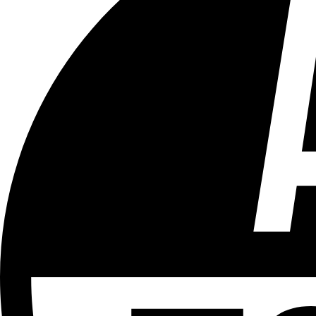
Tous les âges
Aucun contenu préjudiciable.
Plus d'explications sur ce classement
ÉMISSION
Le 18h
Partager l'émission
Facebook
Twitter
WhatsApp
Share