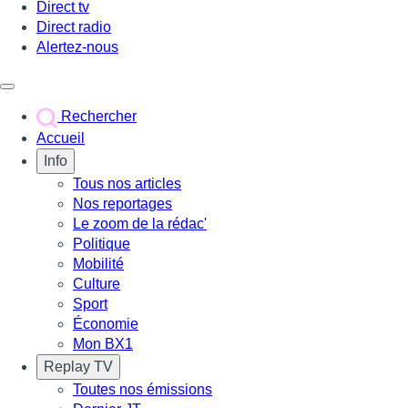
Direct tv
Direct radio
Alertez-nous
Déclencher le menu
Rechercher
Accueil
Info
Tous nos articles
Nos reportages
Le zoom de la rédac'
Politique
Mobilité
Culture
Sport
Économie
Mon BX1
Replay TV
Toutes nos émissions