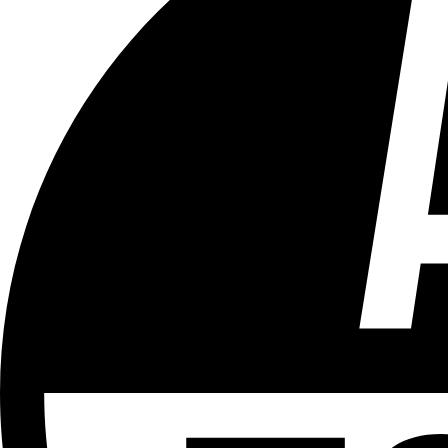
Tous les âges
Aucun contenu préjudiciable.
Plus d'explications sur ce classement
ÉMISSION
Le 18h
Partager l'émission
Facebook
Twitter
WhatsApp
Share