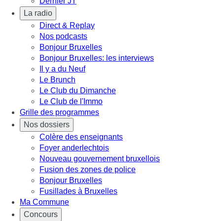
Dernier JT
La radio
Direct & Replay
Nos podcasts
Bonjour Bruxelles
Bonjour Bruxelles: les interviews
Il y a du Neuf
Le Brunch
Le Club du Dimanche
Le Club de l'Immo
Grille des programmes
Nos dossiers
Colère des enseignants
Foyer anderlechtois
Nouveau gouvernement bruxellois
Fusion des zones de police
Bonjour Bruxelles
Fusillades à Bruxelles
Ma Commune
Concours