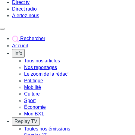
Direct tv
Direct radio
Alertez-nous
Déclencher le menu
Rechercher
Accueil
Info
Tous nos articles
Nos reportages
Le zoom de la rédac'
Politique
Mobilité
Culture
Sport
Économie
Mon BX1
Replay TV
Toutes nos émissions