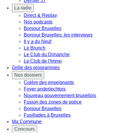
Dernier JT
La radio
Direct & Replay
Nos podcasts
Bonjour Bruxelles
Bonjour Bruxelles: les interviews
Il y a du Neuf
Le Brunch
Le Club du Dimanche
Le Club de l'Immo
Grille des programmes
Nos dossiers
Colère des enseignants
Foyer anderlechtois
Nouveau gouvernement bruxellois
Fusion des zones de police
Bonjour Bruxelles
Fusillades à Bruxelles
Ma Commune
Concours