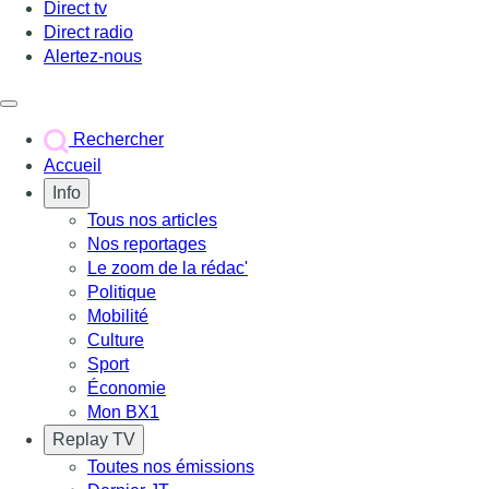
Direct tv
Direct radio
Alertez-nous
Déclencher le menu
Rechercher
Accueil
Info
Tous nos articles
Nos reportages
Le zoom de la rédac'
Politique
Mobilité
Culture
Sport
Économie
Mon BX1
Replay TV
Toutes nos émissions