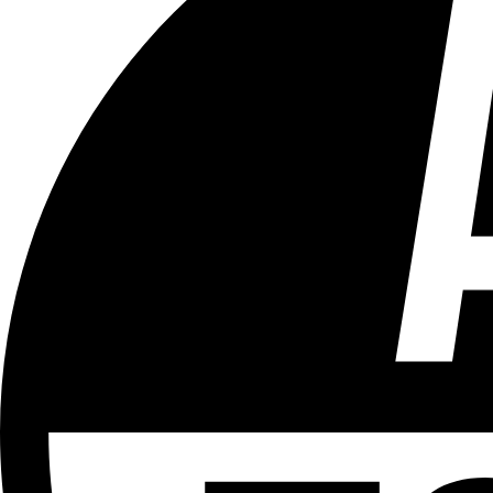
Tous les âges
Aucun contenu préjudiciable.
Plus d'explications sur ce classement
ÉMISSION
Le 18h
Partager l'émission
Facebook
Twitter
WhatsApp
Share