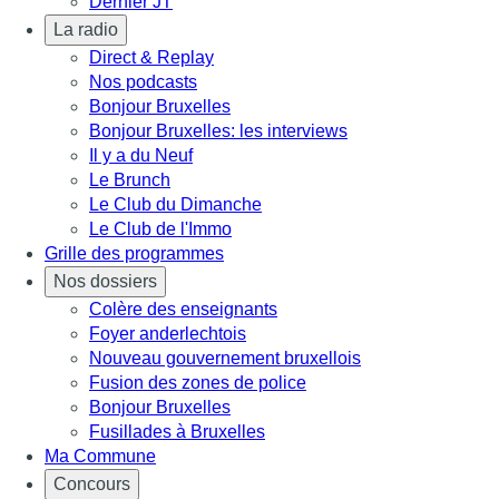
Dernier JT
La radio
Direct & Replay
Nos podcasts
Bonjour Bruxelles
Bonjour Bruxelles: les interviews
Il y a du Neuf
Le Brunch
Le Club du Dimanche
Le Club de l'Immo
Grille des programmes
Nos dossiers
Colère des enseignants
Foyer anderlechtois
Nouveau gouvernement bruxellois
Fusion des zones de police
Bonjour Bruxelles
Fusillades à Bruxelles
Ma Commune
Concours