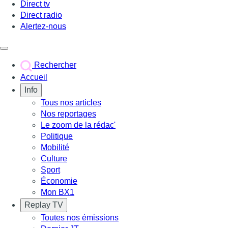
Direct tv
Direct radio
Alertez-nous
Déclencher le menu
Rechercher
Accueil
Info
Tous nos articles
Nos reportages
Le zoom de la rédac'
Politique
Mobilité
Culture
Sport
Économie
Mon BX1
Replay TV
Toutes nos émissions