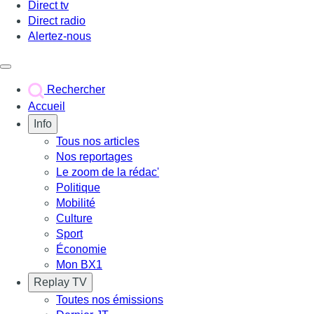
Direct tv
Direct radio
Alertez-nous
Déclencher le menu
Rechercher
Accueil
Info
Tous nos articles
Nos reportages
Le zoom de la rédac'
Politique
Mobilité
Culture
Sport
Économie
Mon BX1
Replay TV
Toutes nos émissions