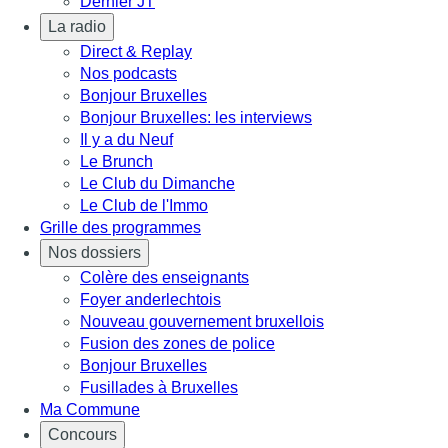
Dernier JT
La radio
Direct & Replay
Nos podcasts
Bonjour Bruxelles
Bonjour Bruxelles: les interviews
Il y a du Neuf
Le Brunch
Le Club du Dimanche
Le Club de l'Immo
Grille des programmes
Nos dossiers
Colère des enseignants
Foyer anderlechtois
Nouveau gouvernement bruxellois
Fusion des zones de police
Bonjour Bruxelles
Fusillades à Bruxelles
Ma Commune
Concours