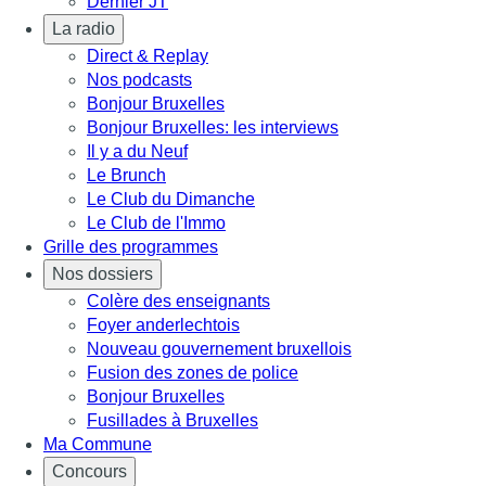
Dernier JT
La radio
Direct & Replay
Nos podcasts
Bonjour Bruxelles
Bonjour Bruxelles: les interviews
Il y a du Neuf
Le Brunch
Le Club du Dimanche
Le Club de l'Immo
Grille des programmes
Nos dossiers
Colère des enseignants
Foyer anderlechtois
Nouveau gouvernement bruxellois
Fusion des zones de police
Bonjour Bruxelles
Fusillades à Bruxelles
Ma Commune
Concours