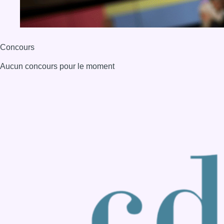
Back to top
Consulter page Instagram
Consulter page Facebook
Consulter Youtube
Consulter TikTok
Nous rejoindre sur Whatsapp
S'abonner à notre newsletter
Connaître BX1
Publicité