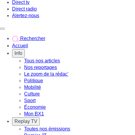
Direct tv
Direct radio
Alertez-nous
Déclencher le menu
Rechercher
Accueil
Info
Tous nos articles
Nos reportages
Le zoom de la rédac'
Politique
Mobilité
Culture
Sport
Économie
Mon BX1
Replay TV
Toutes nos émissions