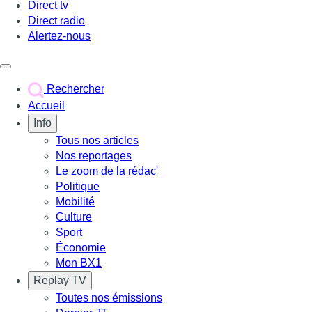
Direct tv
Direct radio
Alertez-nous
Déclencher le menu
Rechercher
Accueil
Info
Tous nos articles
Nos reportages
Le zoom de la rédac'
Politique
Mobilité
Culture
Sport
Économie
Mon BX1
Replay TV
Toutes nos émissions