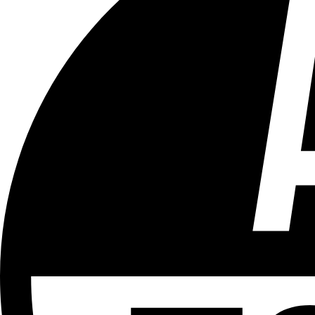
Tous les âges
Aucun contenu préjudiciable.
Plus d'explications sur ce classement
ÉMISSION
Le 18h
Partager l'émission
Facebook
Twitter
WhatsApp
Share