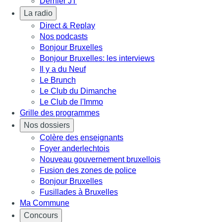
Dernier JT
La radio
Direct & Replay
Nos podcasts
Bonjour Bruxelles
Bonjour Bruxelles: les interviews
Il y a du Neuf
Le Brunch
Le Club du Dimanche
Le Club de l'Immo
Grille des programmes
Nos dossiers
Colère des enseignants
Foyer anderlechtois
Nouveau gouvernement bruxellois
Fusion des zones de police
Bonjour Bruxelles
Fusillades à Bruxelles
Ma Commune
Concours