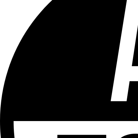
Tous les âges
Aucun contenu préjudiciable.
Plus d'explications sur ce classement
ÉMISSION
Le 18h
Partager l'émission
Facebook
Twitter
WhatsApp
Share