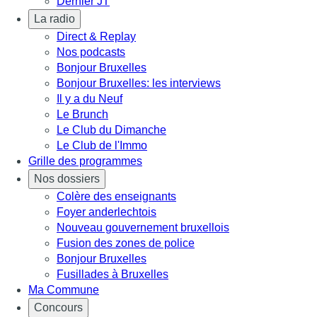
Dernier JT
La radio
Direct & Replay
Nos podcasts
Bonjour Bruxelles
Bonjour Bruxelles: les interviews
Il y a du Neuf
Le Brunch
Le Club du Dimanche
Le Club de l'Immo
Grille des programmes
Nos dossiers
Colère des enseignants
Foyer anderlechtois
Nouveau gouvernement bruxellois
Fusion des zones de police
Bonjour Bruxelles
Fusillades à Bruxelles
Ma Commune
Concours