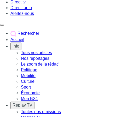
Direct tv
Direct radio
Alertez-nous
Déclencher le menu
Rechercher
Accueil
Info
Tous nos articles
Nos reportages
Le zoom de la rédac'
Politique
Mobilité
Culture
Sport
Économie
Mon BX1
Replay TV
Toutes nos émissions