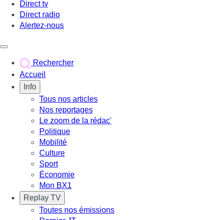
Direct tv
Direct radio
Alertez-nous
Déclencher le menu
Rechercher
Accueil
Info
Tous nos articles
Nos reportages
Le zoom de la rédac'
Politique
Mobilité
Culture
Sport
Économie
Mon BX1
Replay TV
Toutes nos émissions