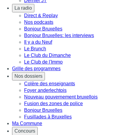
Dernier JT
La radio
Direct & Replay
Nos podcasts
Bonjour Bruxelles
Bonjour Bruxelles: les interviews
Il y a du Neuf
Le Brunch
Le Club du Dimanche
Le Club de l'Immo
Grille des programmes
Nos dossiers
Colère des enseignants
Foyer anderlechtois
Nouveau gouvernement bruxellois
Fusion des zones de police
Bonjour Bruxelles
Fusillades à Bruxelles
Ma Commune
Concours