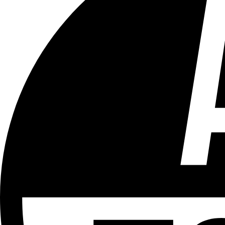
Tous les âges
Aucun contenu préjudiciable.
Plus d'explications sur ce classement
ÉMISSION
Le 18h
Partager l'émission
Facebook
Twitter
WhatsApp
Share