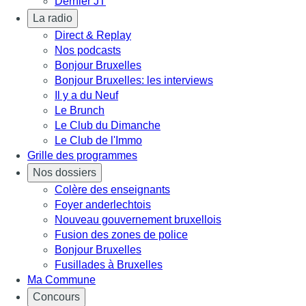
Dernier JT
La radio
Direct & Replay
Nos podcasts
Bonjour Bruxelles
Bonjour Bruxelles: les interviews
Il y a du Neuf
Le Brunch
Le Club du Dimanche
Le Club de l'Immo
Grille des programmes
Nos dossiers
Colère des enseignants
Foyer anderlechtois
Nouveau gouvernement bruxellois
Fusion des zones de police
Bonjour Bruxelles
Fusillades à Bruxelles
Ma Commune
Concours