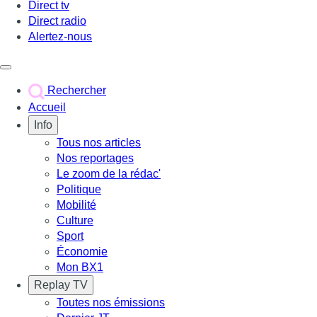
Direct tv
Direct radio
Alertez-nous
Déclencher le menu
Rechercher
Accueil
Info
Tous nos articles
Nos reportages
Le zoom de la rédac'
Politique
Mobilité
Culture
Sport
Économie
Mon BX1
Replay TV
Toutes nos émissions