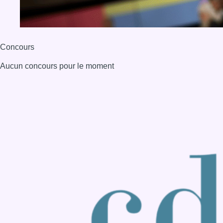
Back to top
Consulter page Instagram
Consulter page Facebook
Consulter Youtube
Consulter TikTok
Nous rejoindre sur Whatsapp
S'abonner à notre newsletter
Connaître BX1
Publicité