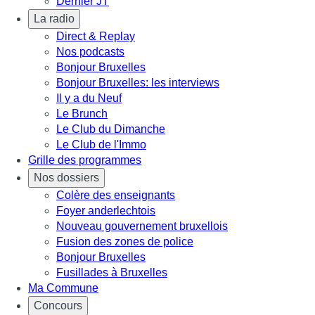
Dernier JT
La radio
Direct & Replay
Nos podcasts
Bonjour Bruxelles
Bonjour Bruxelles: les interviews
Il y a du Neuf
Le Brunch
Le Club du Dimanche
Le Club de l'Immo
Grille des programmes
Nos dossiers
Colère des enseignants
Foyer anderlechtois
Nouveau gouvernement bruxellois
Fusion des zones de police
Bonjour Bruxelles
Fusillades à Bruxelles
Ma Commune
Concours