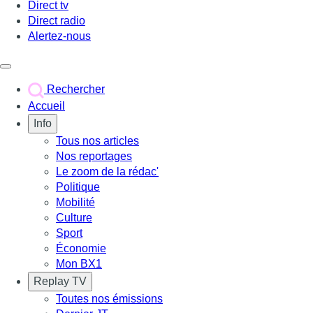
Direct tv
Direct radio
Alertez-nous
Déclencher le menu
Rechercher
Accueil
Info
Tous nos articles
Nos reportages
Le zoom de la rédac'
Politique
Mobilité
Culture
Sport
Économie
Mon BX1
Replay TV
Toutes nos émissions