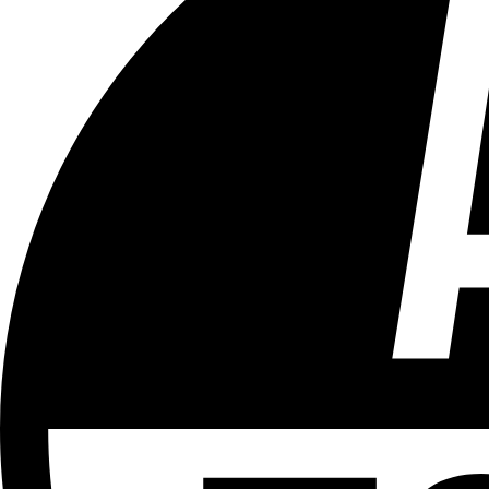
Tous les âges
Aucun contenu préjudiciable.
Plus d'explications sur ce classement
ÉMISSION
Le 18h
Partager l'émission
Facebook
Twitter
WhatsApp
Share