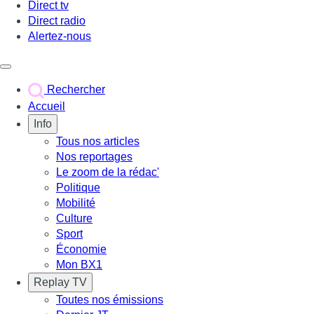
Direct tv
Direct radio
Alertez-nous
Déclencher le menu
Rechercher
Accueil
Info
Tous nos articles
Nos reportages
Le zoom de la rédac'
Politique
Mobilité
Culture
Sport
Économie
Mon BX1
Replay TV
Toutes nos émissions