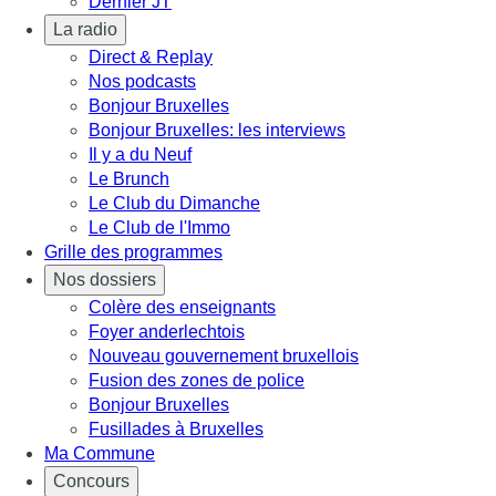
Dernier JT
La radio
Direct & Replay
Nos podcasts
Bonjour Bruxelles
Bonjour Bruxelles: les interviews
Il y a du Neuf
Le Brunch
Le Club du Dimanche
Le Club de l'Immo
Grille des programmes
Nos dossiers
Colère des enseignants
Foyer anderlechtois
Nouveau gouvernement bruxellois
Fusion des zones de police
Bonjour Bruxelles
Fusillades à Bruxelles
Ma Commune
Concours