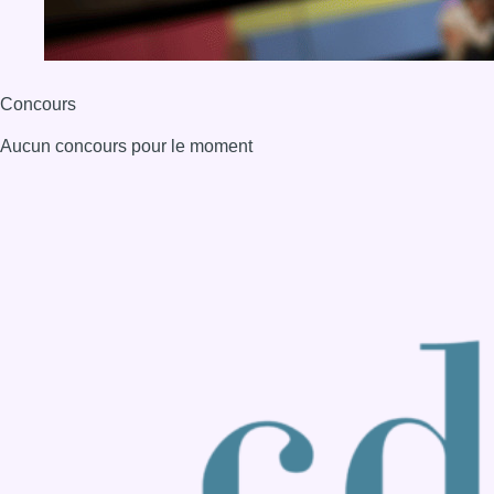
Back to top
Consulter page Instagram
Consulter page Facebook
Consulter Youtube
Consulter TikTok
Nous rejoindre sur Whatsapp
S'abonner à notre newsletter
Connaître BX1
Publicité