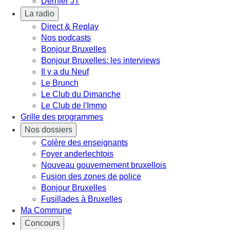
Dernier JT
La radio
Direct & Replay
Nos podcasts
Bonjour Bruxelles
Bonjour Bruxelles: les interviews
Il y a du Neuf
Le Brunch
Le Club du Dimanche
Le Club de l'Immo
Grille des programmes
Nos dossiers
Colère des enseignants
Foyer anderlechtois
Nouveau gouvernement bruxellois
Fusion des zones de police
Bonjour Bruxelles
Fusillades à Bruxelles
Ma Commune
Concours