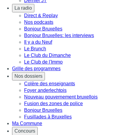
Dernier JT
La radio
Direct & Replay
Nos podcasts
Bonjour Bruxelles
Bonjour Bruxelles: les interviews
Il y a du Neuf
Le Brunch
Le Club du Dimanche
Le Club de l'Immo
Grille des programmes
Nos dossiers
Colère des enseignants
Foyer anderlechtois
Nouveau gouvernement bruxellois
Fusion des zones de police
Bonjour Bruxelles
Fusillades à Bruxelles
Ma Commune
Concours