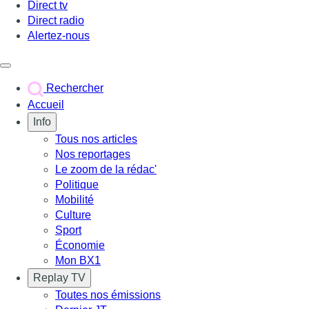
Direct tv
Direct radio
Alertez-nous
Déclencher le menu
Rechercher
Accueil
Info
Tous nos articles
Nos reportages
Le zoom de la rédac'
Politique
Mobilité
Culture
Sport
Économie
Mon BX1
Replay TV
Toutes nos émissions