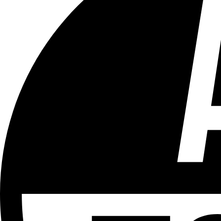
Tous les âges
Aucun contenu préjudiciable.
Plus d'explications sur ce classement
ÉMISSION
Le 18h
Partager l'émission
Facebook
Twitter
WhatsApp
Share