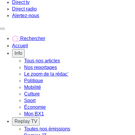
Direct tv
Direct radio
Alertez-nous
Déclencher le menu
Rechercher
Accueil
Info
Tous nos articles
Nos reportages
Le zoom de la rédac'
Politique
Mobilité
Culture
Sport
Économie
Mon BX1
Replay TV
Toutes nos émissions