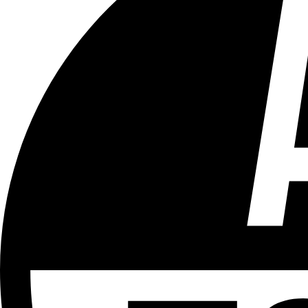
Tous les âges
Aucun contenu préjudiciable.
Plus d'explications sur ce classement
ÉMISSION
Journal 12h30
Partager l'émission
Facebook
Twitter
WhatsApp
Share