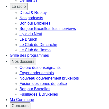
Dernier JT
La radio
Direct & Replay
Nos podcasts
Bonjour Bruxelles
Bonjour Bruxelles: les interviews
Il y a du Neuf
Le Brunch
Le Club du Dimanche
Le Club de l'Immo
Grille des programmes
Nos dossiers
Colère des enseignants
Foyer anderlechtois
Nouveau gouvernement bruxellois
Fusion des zones de police
Bonjour Bruxelles
Fusillades à Bruxelles
Ma Commune
Concours