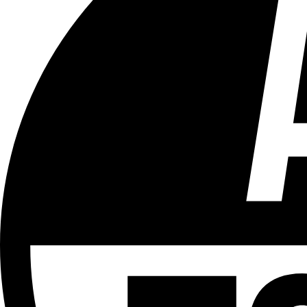
Tous les âges
Aucun contenu préjudiciable.
Plus d'explications sur ce classement
ÉMISSION
LCR - Le Cour(r)ier Recommandé
Partager l'émission
Facebook
Twitter
WhatsApp
Share