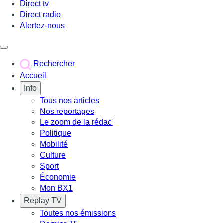
Direct tv
Direct radio
Alertez-nous
Déclencher le menu
Rechercher
Accueil
Info
Tous nos articles
Nos reportages
Le zoom de la rédac'
Politique
Mobilité
Culture
Sport
Économie
Mon BX1
Replay TV
Toutes nos émissions