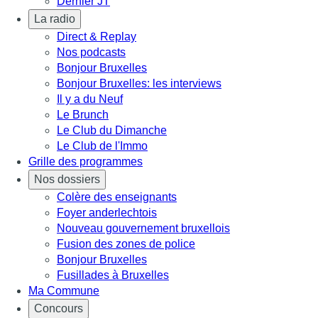
Dernier JT
La radio
Direct & Replay
Nos podcasts
Bonjour Bruxelles
Bonjour Bruxelles: les interviews
Il y a du Neuf
Le Brunch
Le Club du Dimanche
Le Club de l'Immo
Grille des programmes
Nos dossiers
Colère des enseignants
Foyer anderlechtois
Nouveau gouvernement bruxellois
Fusion des zones de police
Bonjour Bruxelles
Fusillades à Bruxelles
Ma Commune
Concours