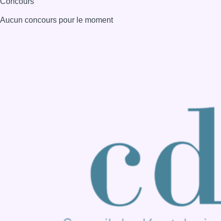
Consulter page Instagram
Consulter page Facebook
Consulter Youtube
Consulter TikTok
Nous rejoindre sur Whatsapp
S'abonner à notre newsletter
Connaître BX1
Publicité
Offres d'emploi
Contact
Mentions légales
Politique de cookies (UE)