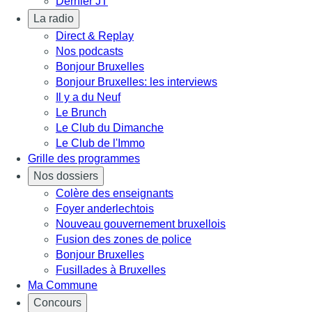
Dernier JT
La radio
Direct & Replay
Nos podcasts
Bonjour Bruxelles
Bonjour Bruxelles: les interviews
Il y a du Neuf
Le Brunch
Le Club du Dimanche
Le Club de l'Immo
Grille des programmes
Nos dossiers
Colère des enseignants
Foyer anderlechtois
Nouveau gouvernement bruxellois
Fusion des zones de police
Bonjour Bruxelles
Fusillades à Bruxelles
Ma Commune
Concours