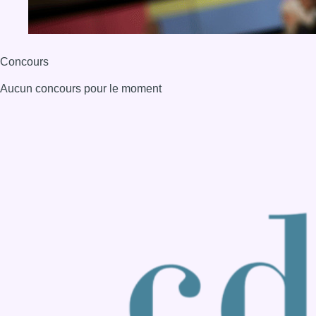
Back to top
Consulter page Instagram
Consulter page Facebook
Consulter Youtube
Consulter TikTok
Nous rejoindre sur Whatsapp
S'abonner à notre newsletter
Connaître BX1
Publicité