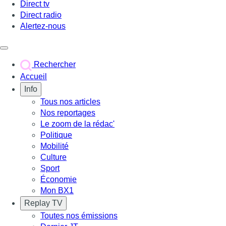
Direct tv
Direct radio
Alertez-nous
Déclencher le menu
Rechercher
Accueil
Info
Tous nos articles
Nos reportages
Le zoom de la rédac'
Politique
Mobilité
Culture
Sport
Économie
Mon BX1
Replay TV
Toutes nos émissions