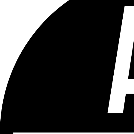
Tous les âges
Aucun contenu préjudiciable.
Plus d'explications sur ce classement
ÉMISSION
LCR - Le Cour(r)ier Recommandé
Partager l'émission