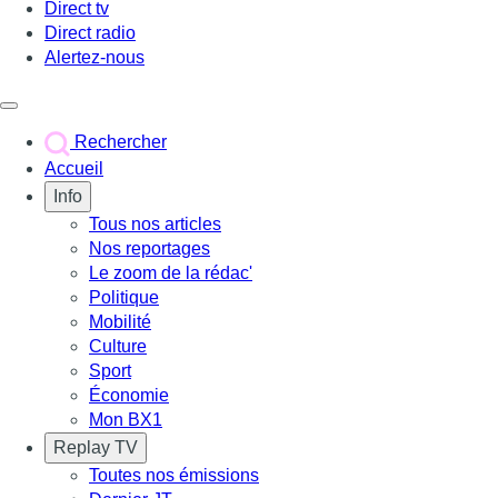
Direct tv
Direct radio
Alertez-nous
Déclencher le menu
Rechercher
Accueil
Info
Tous nos articles
Nos reportages
Le zoom de la rédac'
Politique
Mobilité
Culture
Sport
Économie
Mon BX1
Replay TV
Toutes nos émissions