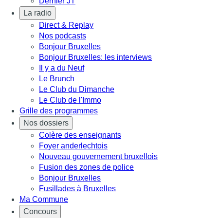
Dernier JT
La radio
Direct & Replay
Nos podcasts
Bonjour Bruxelles
Bonjour Bruxelles: les interviews
Il y a du Neuf
Le Brunch
Le Club du Dimanche
Le Club de l'Immo
Grille des programmes
Nos dossiers
Colère des enseignants
Foyer anderlechtois
Nouveau gouvernement bruxellois
Fusion des zones de police
Bonjour Bruxelles
Fusillades à Bruxelles
Ma Commune
Concours