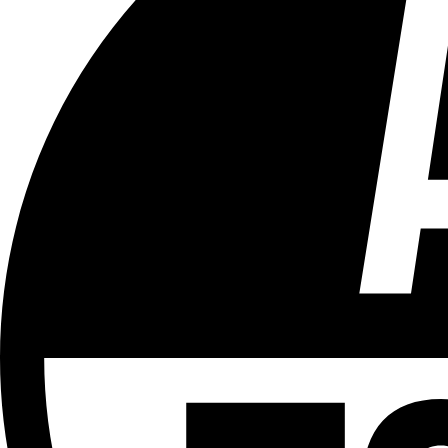
Tous les âges
Aucun contenu préjudiciable.
Plus d'explications sur ce classement
ÉMISSION
LCR - Le Cour(r)ier Recommandé
Partager l'émission
Facebook
Twitter
WhatsApp
Share