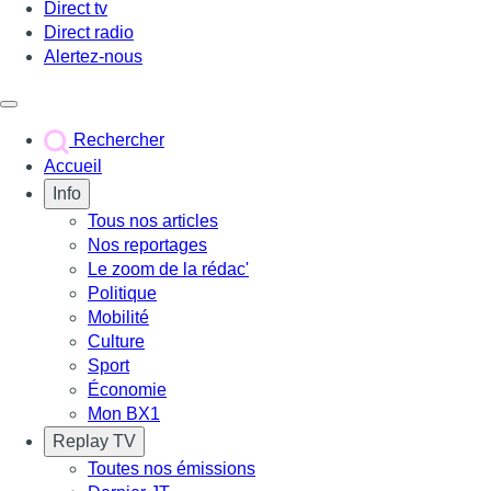
Direct tv
Direct radio
Alertez-nous
Déclencher le menu
Rechercher
Accueil
Info
Tous nos articles
Nos reportages
Le zoom de la rédac'
Politique
Mobilité
Culture
Sport
Économie
Mon BX1
Replay TV
Toutes nos émissions