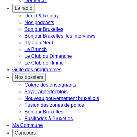
Dernier JT
La radio
Direct & Replay
Nos podcasts
Bonjour Bruxelles
Bonjour Bruxelles: les interviews
Il y a du Neuf
Le Brunch
Le Club du Dimanche
Le Club de l'Immo
Grille des programmes
Nos dossiers
Colère des enseignants
Foyer anderlechtois
Nouveau gouvernement bruxellois
Fusion des zones de police
Bonjour Bruxelles
Fusillades à Bruxelles
Ma Commune
Concours