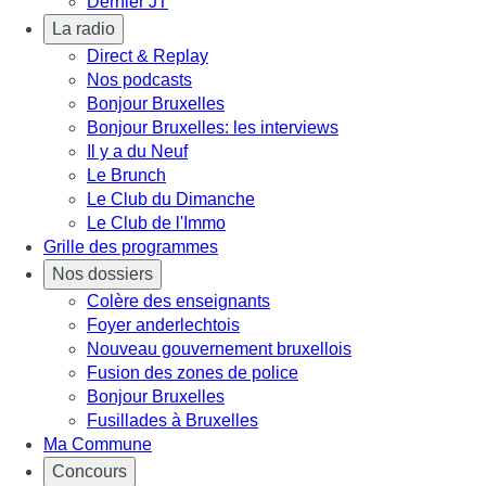
Dernier JT
La radio
Direct & Replay
Nos podcasts
Bonjour Bruxelles
Bonjour Bruxelles: les interviews
Il y a du Neuf
Le Brunch
Le Club du Dimanche
Le Club de l'Immo
Grille des programmes
Nos dossiers
Colère des enseignants
Foyer anderlechtois
Nouveau gouvernement bruxellois
Fusion des zones de police
Bonjour Bruxelles
Fusillades à Bruxelles
Ma Commune
Concours