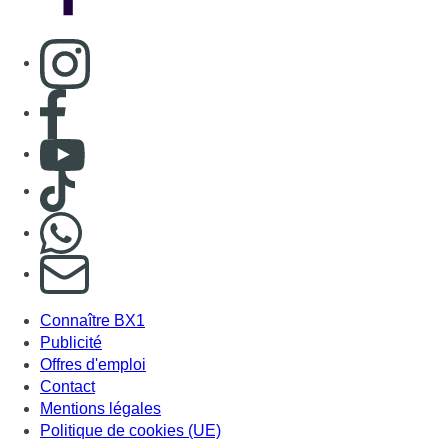
Consulter page Instagram
Consulter page Facebook
Consulter Youtube
Consulter TikTok
Nous rejoindre sur Whatsapp
S'abonner à notre newsletter
Connaître BX1
Publicité
Offres d'emploi
Contact
Mentions légales
Politique de cookies (UE)