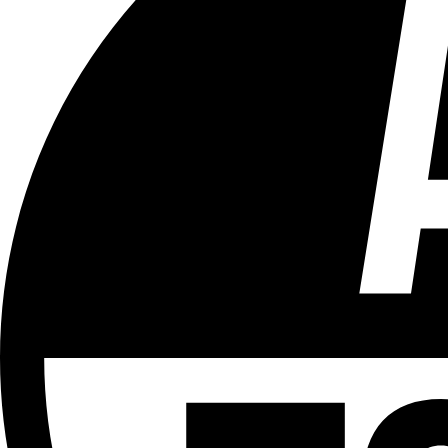
Tous les âges
Aucun contenu préjudiciable.
Plus d'explications sur ce classement
ÉMISSION
LCR - Le Cour(r)ier Recommandé
Partager l'émission
Facebook
Twitter
WhatsApp
Share