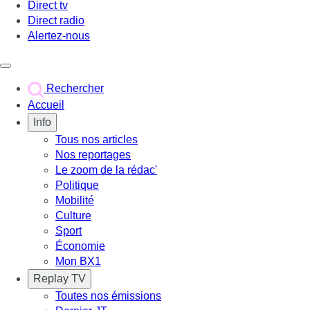
Direct tv
Direct radio
Alertez-nous
Déclencher le menu
Rechercher
Accueil
Info
Tous nos articles
Nos reportages
Le zoom de la rédac'
Politique
Mobilité
Culture
Sport
Économie
Mon BX1
Replay TV
Toutes nos émissions