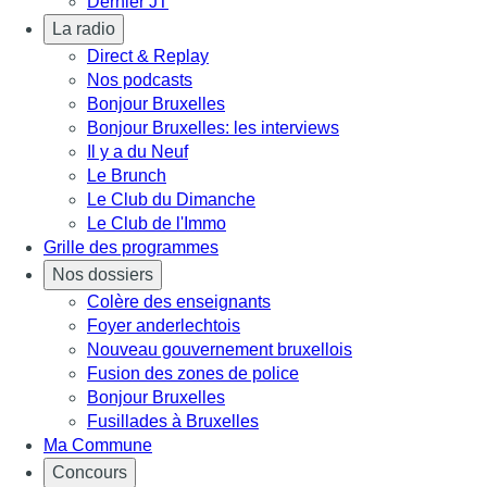
Dernier JT
La radio
Direct & Replay
Nos podcasts
Bonjour Bruxelles
Bonjour Bruxelles: les interviews
Il y a du Neuf
Le Brunch
Le Club du Dimanche
Le Club de l'Immo
Grille des programmes
Nos dossiers
Colère des enseignants
Foyer anderlechtois
Nouveau gouvernement bruxellois
Fusion des zones de police
Bonjour Bruxelles
Fusillades à Bruxelles
Ma Commune
Concours