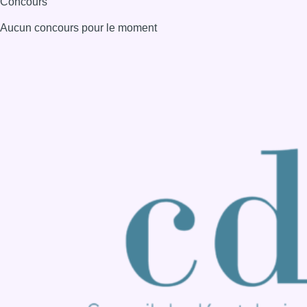
Consulter page Instagram
Consulter page Facebook
Consulter Youtube
Consulter TikTok
Nous rejoindre sur Whatsapp
S'abonner à notre newsletter
Connaître BX1
Publicité
Offres d'emploi
Contact
Mentions légales
Politique de cookies (UE)