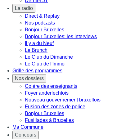
Dernier JT
La radio
Direct & Replay
Nos podcasts
Bonjour Bruxelles
Bonjour Bruxelles: les interviews
Il y a du Neuf
Le Brunch
Le Club du Dimanche
Le Club de l'Immo
Grille des programmes
Nos dossiers
Colère des enseignants
Foyer anderlechtois
Nouveau gouvernement bruxellois
Fusion des zones de police
Bonjour Bruxelles
Fusillades à Bruxelles
Ma Commune
Concours