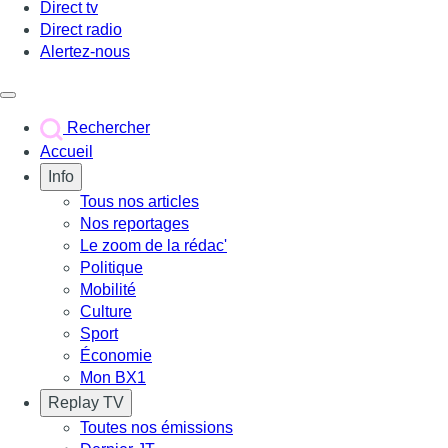
Direct tv
Direct radio
Alertez-nous
Déclencher le menu
Rechercher
Accueil
Info
Tous nos articles
Nos reportages
Le zoom de la rédac'
Politique
Mobilité
Culture
Sport
Économie
Mon BX1
Replay TV
Toutes nos émissions