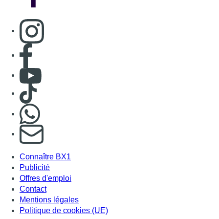
Consulter page Instagram
Consulter page Facebook
Consulter Youtube
Consulter TikTok
Nous rejoindre sur Whatsapp
S'abonner à notre newsletter
Connaître BX1
Publicité
Offres d'emploi
Contact
Mentions légales
Politique de cookies (UE)