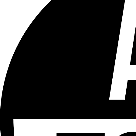
Tous les âges
Aucun contenu préjudiciable.
Plus d'explications sur ce classement
ÉMISSION
LCR - Le Cour(r)ier Recommandé
Partager l'émission
Facebook
Twitter
WhatsApp
Share