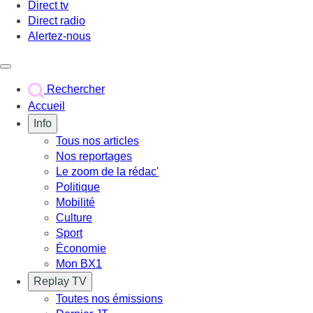
Direct tv
Direct radio
Alertez-nous
Déclencher le menu
Rechercher
Accueil
Info
Tous nos articles
Nos reportages
Le zoom de la rédac'
Politique
Mobilité
Culture
Sport
Économie
Mon BX1
Replay TV
Toutes nos émissions