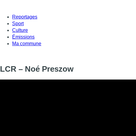
Reportages
Sport
Culture
Émissions
Ma commune
LCR – Noé Preszow
Informations
DIFFUSION
15 septembre 2020 de 17:39 à 17:51
SIGNALÉTIQUE