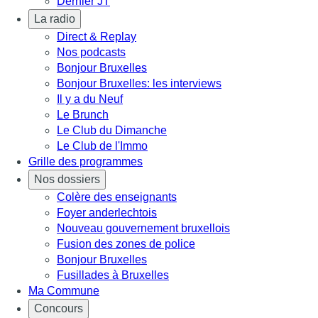
Dernier JT
La radio
Direct & Replay
Nos podcasts
Bonjour Bruxelles
Bonjour Bruxelles: les interviews
Il y a du Neuf
Le Brunch
Le Club du Dimanche
Le Club de l'Immo
Grille des programmes
Nos dossiers
Colère des enseignants
Foyer anderlechtois
Nouveau gouvernement bruxellois
Fusion des zones de police
Bonjour Bruxelles
Fusillades à Bruxelles
Ma Commune
Concours