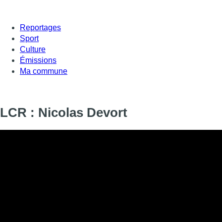
Reportages
Sport
Culture
Émissions
Ma commune
LCR : Nicolas Devort
Le comédien Nicolas Devort se met “dans la peau de Cyrano” 
: l’occasion d’une présentation dans Le courrier recommandé.
Informations
DIFFUSION