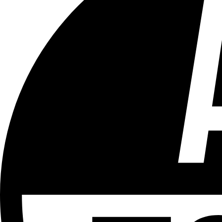
Tous les âges
Aucun contenu préjudiciable.
Plus d'explications sur ce classement
ÉMISSION
LCR - Le Cour(r)ier Recommandé
Partager l'émission
Facebook
Twitter
WhatsApp
Share