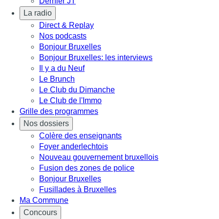
Dernier JT
La radio
Direct & Replay
Nos podcasts
Bonjour Bruxelles
Bonjour Bruxelles: les interviews
Il y a du Neuf
Le Brunch
Le Club du Dimanche
Le Club de l'Immo
Grille des programmes
Nos dossiers
Colère des enseignants
Foyer anderlechtois
Nouveau gouvernement bruxellois
Fusion des zones de police
Bonjour Bruxelles
Fusillades à Bruxelles
Ma Commune
Concours