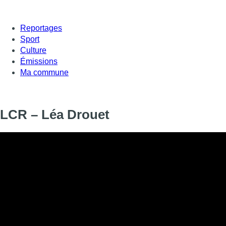
Reportages
Sport
Culture
Émissions
Ma commune
LCR – Léa Drouet
Informations
DIFFUSION
31 août 2020 de 17:40 à 17:51
SIGNALÉTIQUE