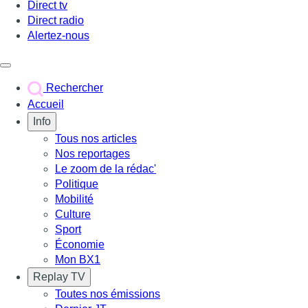
Direct tv
Direct radio
Alertez-nous
Déclencher le menu
Rechercher
Accueil
Info
Tous nos articles
Nos reportages
Le zoom de la rédac'
Politique
Mobilité
Culture
Sport
Économie
Mon BX1
Replay TV
Toutes nos émissions