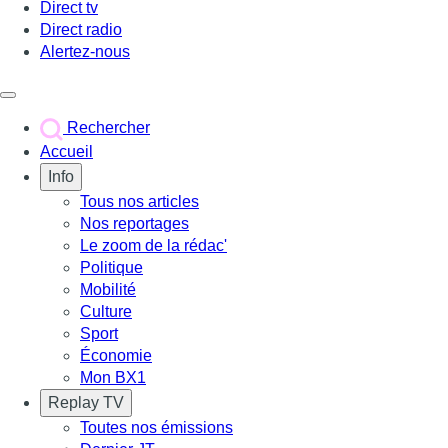
Direct tv
Direct radio
Alertez-nous
Déclencher le menu
Rechercher
Accueil
Info
Tous nos articles
Nos reportages
Le zoom de la rédac'
Politique
Mobilité
Culture
Sport
Économie
Mon BX1
Replay TV
Toutes nos émissions