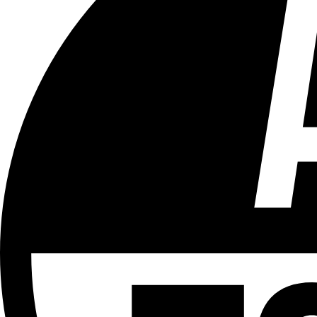
Tous les âges
Aucun contenu préjudiciable.
Plus d'explications sur ce classement
ÉMISSION
LCR - Le Cour(r)ier Recommandé
Partager l'émission
Facebook
Twitter
WhatsApp
Share