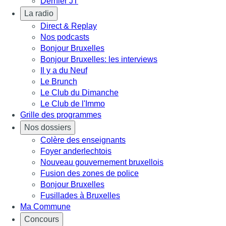
Dernier JT
La radio
Direct & Replay
Nos podcasts
Bonjour Bruxelles
Bonjour Bruxelles: les interviews
Il y a du Neuf
Le Brunch
Le Club du Dimanche
Le Club de l'Immo
Grille des programmes
Nos dossiers
Colère des enseignants
Foyer anderlechtois
Nouveau gouvernement bruxellois
Fusion des zones de police
Bonjour Bruxelles
Fusillades à Bruxelles
Ma Commune
Concours